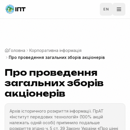
Перейти до основного вмісту
ІПТ
EN
Відк
Головна
Корпоративна інформація
Про проведення загальних зборів акціонерів
Про проведення
загальних зборів
акціонерів
Архів історичного розкриття інформації. ПрАТ
«Інститут передових технологій» (100% акцій
належать одній особі) припинило подальше
розкриття згідно ч. 5 ст. 39 Закону України «Про цінні