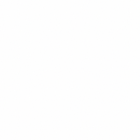
ІПТ?
Чи є атласи та контурні карти створені
за програмою НУШ?
Чи можна замовити карту на
замовлення?
Чи є атласи й карти онлайн?