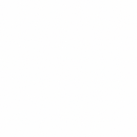
Цифрова картографія
Мобільні навчальні атласи та онлайн-платформа
Osvitanet — цифрові версії наших карт і атласів.
Переглянути рішення