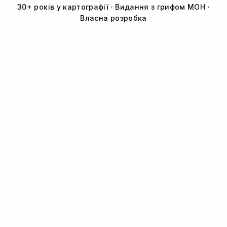
30+ років у картографії · Видання з грифом МОН ·
Власна розробка
Наші послуги
Навчальні матеріали
Атласи, контурні карти, глобуси й настінні карти.
Замовляйте від одного примірника з доставкою по
Україні та за кордон.
Переглянути каталог