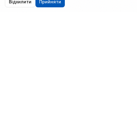
Відхилити
Прийняти
ІПТ
Інститут Передових Технологій.
Картографія та освітні технології.
+38 (050) 462-53-86
maps@iat.kyiv.ua
Продукти
Атласи та контурні карти
Карти