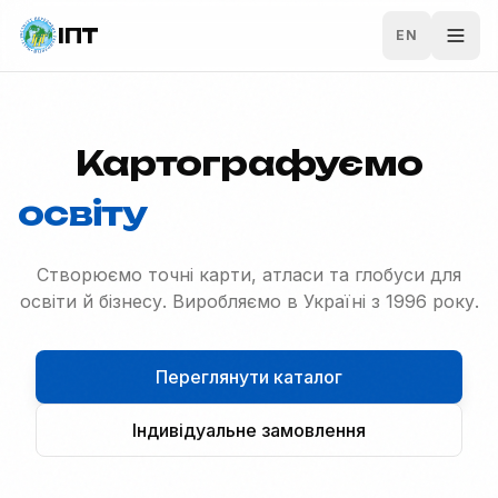
Перейти до основного вмісту
ІПТ
EN
Відк
Картографуємо
освіту
Створюємо точні карти, атласи та глобуси для
освіти й бізнесу. Виробляємо в Україні з 1996 року.
Переглянути каталог
Індивідуальне замовлення