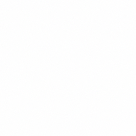
Для шкіл
Настінні карти, глобуси й атласи для кабінетів
географії та історії. Повний пакет документів для
закупівель через Prozorro.
Переглянути розділ
Карти на замовлення
Настінні карти з вашим брендингом та об'єктами.
Від ескізу до друку.
Замовити розрахунок